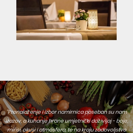
"Pronalaženje i izbor namirnica poseban su nam
izazov, a kuhanje hrane umjetnički doživljaj - boje,
mirisi, okusi i atmosfera, te na kraju zadovoljstvo